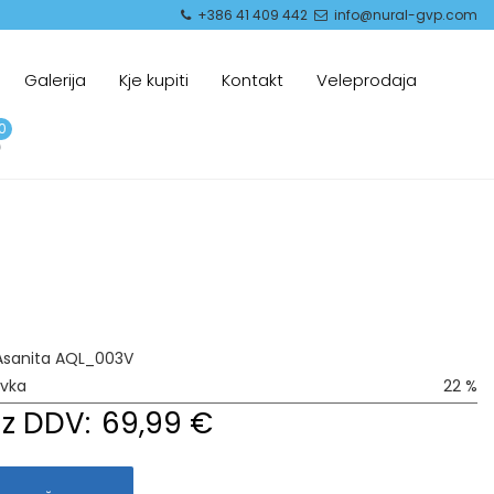
+386 41 409 442
info@nural-gvp.com
Galerija
Kje kupiti
Kontakt
Veleprodaja
0
sanita AQL_003V
avka
22 %
z DDV:
69,99 €