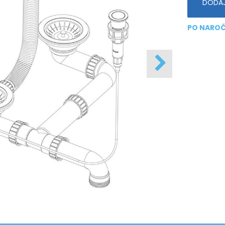
DODAJ
PO NAROČ