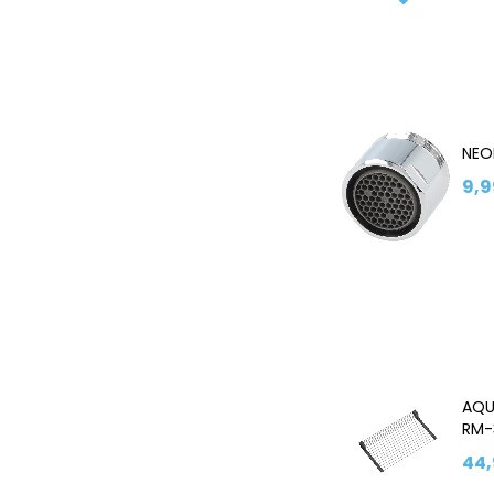
NEO
9,9
AQU
RM-
44,