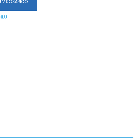
 V KOŠARICO
ILU