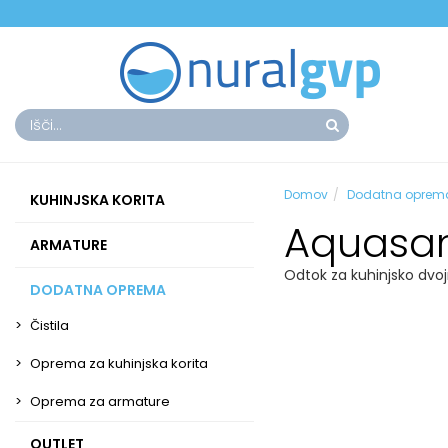
Domov
Dodatna oprem
KUHINJSKA KORITA
Aquasan
ARMATURE
Odtok za kuhinjsko dvo
DODATNA OPREMA
Čistila
Oprema za kuhinjska korita
Oprema za armature
OUTLET