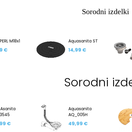
Sorodni izdelki
PERL M18x1
Aquasanita ST
9 €
14,99 €
Sorodni izde
Asanita
Aquasanita
3545
AQ_005H
99 €
49,99 €