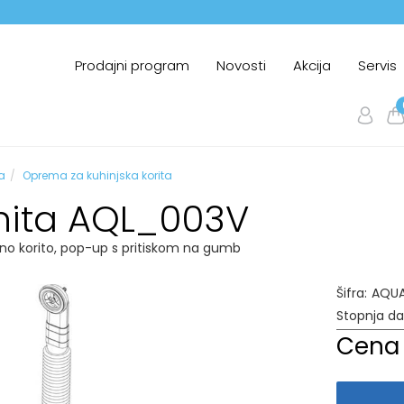
Prodajni program
Novosti
Akcija
Servis
a
Oprema za kuhinjska korita
ita AQL_003V
jno korito, pop-up s pritiskom na gumb
Šifra:
AQUA
Stopnja d
Cena 