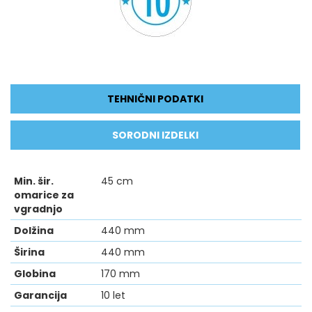
TEHNIČNI PODATKI
SORODNI IZDELKI
Min. šir.
45 cm
omarice za
vgradnjo
Dolžina
440 mm
Širina
440 mm
Globina
170 mm
Garancija
10 let