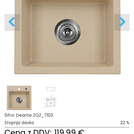
Šifra:
Deante ZQZ_7103
Stopnja davka
22 %
Cena z DDV:
119,99 €