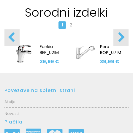
Sorodni izdelki
1
2
Funkia
Pero
BEF_021M
BOP_071M
39,99 €
39,99 €
Povezave na spletni strani
Akcija
Novosti
Plačila