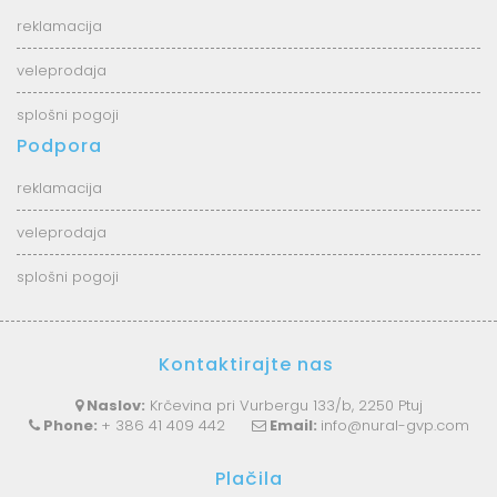
reklamacija
veleprodaja
splošni pogoji
Podpora
reklamacija
veleprodaja
splošni pogoji
Kontaktirajte nas
Naslov:
Krčevina pri Vurbergu 133/b, 2250 Ptuj
Phone:
+ 386 41 409 442
Email:
info@nural-gvp.com
Plačila