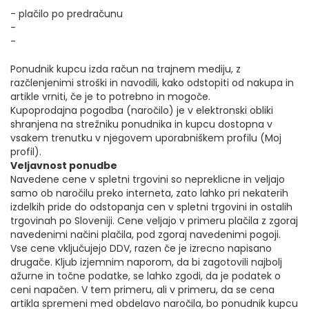
- plačilo po predračunu
-
-
Ponudnik kupcu izda račun na trajnem mediju, z
razčlenjenimi stroški in navodili, kako odstopiti od nakupa in
artikle vrniti, če je to potrebno in mogoče.
Kupoprodajna pogodba (naročilo) je v elektronski obliki
shranjena na strežniku ponudnika in kupcu dostopna v
vsakem trenutku v njegovem uporabniškem profilu (Moj
profil).
Veljavnost ponudbe
Navedene cene v spletni trgovini so nepreklicne in veljajo
samo ob naročilu preko interneta, zato lahko pri nekaterih
izdelkih pride do odstopanja cen v spletni trgovini in ostalih
trgovinah po Sloveniji. Cene veljajo v primeru plačila z zgoraj
navedenimi načini plačila, pod zgoraj navedenimi pogoji.
Vse cene vključujejo DDV, razen če je izrecno napisano
drugače. Kljub izjemnim naporom, da bi zagotovili najbolj
ažurne in točne podatke, se lahko zgodi, da je podatek o
ceni napačen. V tem primeru, ali v primeru, da se cena
artikla spremeni med obdelavo naročila, bo ponudnik kupcu