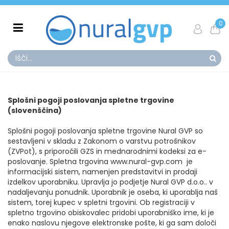
0
Splošni pogoji poslovanja spletne trgovine
(slovenščina)
Splošni pogoji poslovanja spletne trgovine Nural GVP so
sestavljeni v skladu z Zakonom o varstvu potrošnikov
(ZVPot), s priporočili GZS in mednarodnimi kodeksi za e-
poslovanje. Spletna trgovina www.nural-gvp.com je
informacijski sistem, namenjen predstavitvi in prodaji
izdelkov uporabniku. Upravlja jo podjetje Nural GVP d.o.o.. v
nadaljevanju ponudnik. Uporabnik je oseba, ki uporablja naš
sistem, torej kupec v spletni trgovini. Ob registraciji v
spletno trgovino obiskovalec pridobi uporabniško ime, ki je
enako naslovu njegove elektronske pošte, ki ga sam določi