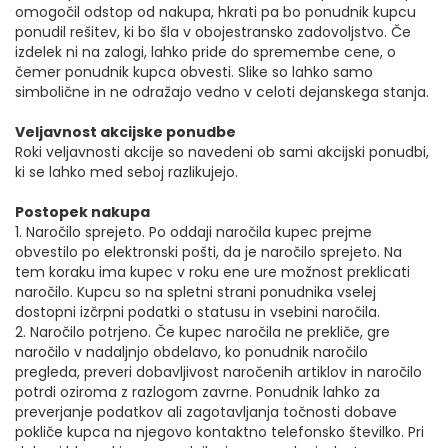
omogočil odstop od nakupa, hkrati pa bo ponudnik kupcu
ponudil rešitev, ki bo šla v obojestransko zadovoljstvo. Če
izdelek ni na zalogi, lahko pride do spremembe cene, o
čemer ponudnik kupca obvesti. Slike so lahko samo
simbolične in ne odražajo vedno v celoti dejanskega stanja.
Veljavnost akcijske ponudbe
Roki veljavnosti akcije so navedeni ob sami akcijski ponudbi,
ki se lahko med seboj razlikujejo.
Postopek nakupa
1. Naročilo sprejeto. Po oddaji naročila kupec prejme
obvestilo po elektronski pošti, da je naročilo sprejeto. Na
tem koraku ima kupec v roku ene ure možnost preklicati
naročilo. Kupcu so na spletni strani ponudnika vselej
dostopni izčrpni podatki o statusu in vsebini naročila.
2. Naročilo potrjeno. Če kupec naročila ne prekliče, gre
naročilo v nadaljnjo obdelavo, ko ponudnik naročilo
pregleda, preveri dobavljivost naročenih artiklov in naročilo
potrdi oziroma z razlogom zavrne. Ponudnik lahko za
preverjanje podatkov ali zagotavljanja točnosti dobave
pokliče kupca na njegovo kontaktno telefonsko številko. Pri