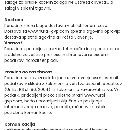
zaloge za artikle, katerih zaloga ne ustreza obvestilu o
zalogi v spletni trgovini.
Dostava
Ponudnik mora blago dostaviti v obljubljenem času.
Dostavo za www.nural-gvp.com spletno trgovino opravlja
dostava spletne trgovine ali Pošta Slovenije.
Varnost
Ponudnik uporablja ustrezna tehnološka in organizacijska
sredstva za zaščito prenosa in shranjevanja osebnih
podatkov, naročil ter plačil.
Pravica do zasebnosti
Ponudnik se zavezuje k trajnemu varovanju vseh osebnih
podatkov v skladu z Zakonom o varstvu osebnih podatkov
(Ur. list RS št. 86/2004) in Zakonom o zavarovalništvu. Vsi
podatki, pridobljeni preko spletne strani www.nural-
gvp.com, bodo uporabljeni izključno za pošiljanje
informativnega gradiva, ponudb, računov in ostale
potrebne komunikacije.
Komunikacija
Reklamna elektronska sporočila morajo biti jasno in