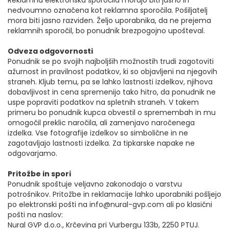
nedvoumno označena kot reklamna sporočila. Pošiljatelj
mora biti jasno razviden. Željo uporabnika, da ne prejema
reklamnih sporočil, bo ponudnik brezpogojno upošteval.
Odveza odgovornosti
Ponudnik se po svojih najboljših možnostih trudi zagotoviti
ažurnost in pravilnost podatkov, ki so objavljeni na njegovih
straneh. Kljub temu, pa se lahko lastnosti izdelkov, njihova
dobavljivost in cena spremenijo tako hitro, da ponudnik ne
uspe popraviti podatkov na spletnih straneh. V takem
primeru bo ponudnik kupca obvestil o spremembah in mu
omogočil preklic naročila, ali zamenjavo naročenega
izdelka. Vse fotografije izdelkov so simbolične in ne
zagotavljajo lastnosti izdelka. Za tipkarske napake ne
odgovarjamo.
Pritožbe in spori
Ponudnik spoštuje veljavno zakonodajo o varstvu
potrošnikov. Pritožbe in reklamacije lahko uporabniki pošljejo
po elektronski pošti na info@nural-gvp.com ali po klasični
pošti na naslov:
Nural GVP d.o.o., Krčevina pri Vurbergu 133b, 2250 PTUJ.