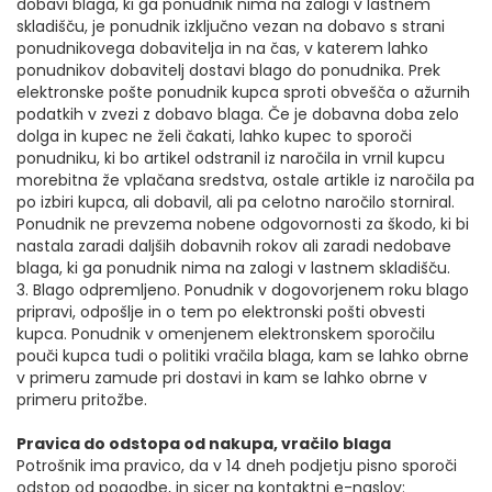
dobavi blaga, ki ga ponudnik nima na zalogi v lastnem
skladišču, je ponudnik izključno vezan na dobavo s strani
ponudnikovega dobavitelja in na čas, v katerem lahko
ponudnikov dobavitelj dostavi blago do ponudnika. Prek
elektronske pošte ponudnik kupca sproti obvešča o ažurnih
podatkih v zvezi z dobavo blaga. Če je dobavna doba zelo
dolga in kupec ne želi čakati, lahko kupec to sporoči
ponudniku, ki bo artikel odstranil iz naročila in vrnil kupcu
morebitna že vplačana sredstva, ostale artikle iz naročila pa
po izbiri kupca, ali dobavil, ali pa celotno naročilo storniral.
Ponudnik ne prevzema nobene odgovornosti za škodo, ki bi
nastala zaradi daljših dobavnih rokov ali zaradi nedobave
blaga, ki ga ponudnik nima na zalogi v lastnem skladišču.
3. Blago odpremljeno. Ponudnik v dogovorjenem roku blago
pripravi, odpošlje in o tem po elektronski pošti obvesti
kupca. Ponudnik v omenjenem elektronskem sporočilu
pouči kupca tudi o politiki vračila blaga, kam se lahko obrne
v primeru zamude pri dostavi in kam se lahko obrne v
primeru pritožbe.
Pravica do odstopa od nakupa, vračilo blaga
Potrošnik ima pravico, da v 14 dneh podjetju pisno sporoči
odstop od pogodbe, in sicer na kontaktni e-naslov: