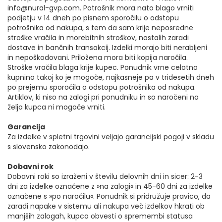
info@nural-gvp.com. Potrošnik mora nato blago vrniti
podjetju v 14 dneh po pisnem sporočilu o odstopu
potrošnika od nakupa, s tem da sam krije neposredne
stroške vračila in morebitnih stroškov, nastalih zaradi
dostave in bančnih transakcij. Izdelki morajo biti nerabljeni
in nepoškodovani. Priložena mora biti kopija naročila.
Stroške vračila blaga krije kupec. Ponudnik vrne celotno
kupnino takoj ko je mogoče, najkasneje pa v tridesetih dneh
po prejemu sporočila o odstopu potrošnika od nakupa.
Artiklov, ki niso na zalogi pri ponudniku in so naročeni na
željo kupca ni mogoče vrniti.
Garancija
Za izdelke v spletni trgovini veljajo garancijski pogoji v skladu
s slovensko zakonodajo.
Dobavni rok
Dobavni roki so izraženi v številu delovnih dni in sicer: 2-3
dni za izdelke označene z »na zalogi« in 45-60 dni za izdelke
označene s »po naročilu«. Ponudnik si pridružuje pravico, da
zaradi napake v sistemu ali nakupa več izdelkov hkrati ob
manjših zalogah, kupca obvesti o spremembi statusa