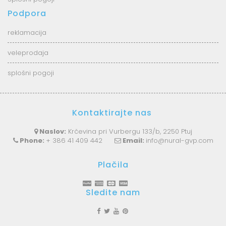
Podpora
reklamacija
veleprodaja
splošni pogoji
Kontaktirajte nas
Naslov:
Krčevina pri Vurbergu 133/b, 2250 Ptuj
Phone:
+ 386 41 409 442
Email:
info@nural-gvp.com
Plačila
Sledite nam