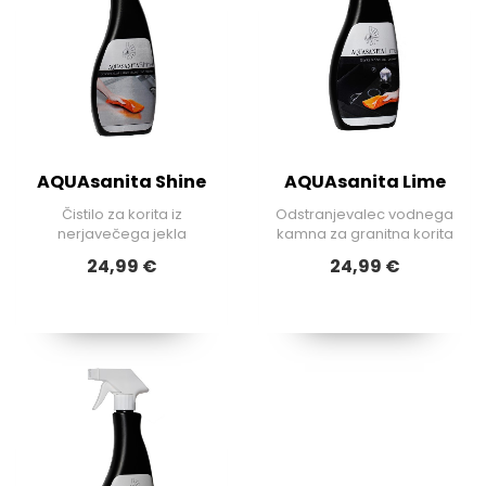
AQUAsanita Shine
AQUAsanita Lime
Čistilo za korita iz
Odstranjevalec vodnega
nerjavečega jekla
kamna za granitna korita
24,99 €
24,99 €