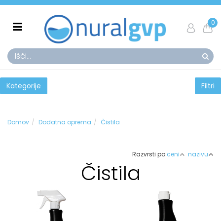
0
Kategorije
Filtri
Domov
Dodatna oprema
Čistila
Razvrsti po:
ceni
nazivu
Čistila