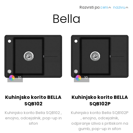
Razvrsti po:
ceni
nazivu
Bella
10
10
Kuhinjsko korito BELLA
Kuhinjsko korito BELLA
SQB102
SQB102P
Kuhinjsko korito Bella SQB102 ,
Kuhinjsko korito Bella SQB102P
enojno, odcejalnik, pop-up in
, enojno, odcejalnik,
sifon
odpiranje izliva s pritiskom na
gumb, pop-up in sifon