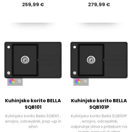
259,99 €
279,99 €
10
10
Kuhinjsko korito BELLA
Kuhinjsko korito BELLA
SQB101
SQB101P
Kuhinjsko korito Bella SQB101 ,
Kuhinjsko korito Bella SQB101P
enojno, odcejalnik, pop-up in
, enojno, odcejalnik,
sifon
odpiranje izliva s pritiskom na
gumb, pop-up in sifon