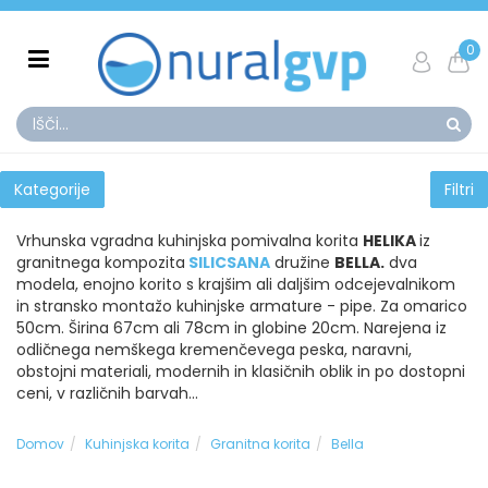
0
Kategorije
Filtri
Vrhunska vgradna kuhinjska pomivalna korita
HELIKA
iz
granitnega kompozita
SILICSANA
družine
BELLA.
dva
modela, enojno korito s krajšim ali daljšim odcejevalnikom
in stransko montažo kuhinjske armature - pipe. Za omarico
50cm. Širina 67cm ali 78cm in globine 20cm. Narejena iz
odličnega nemškega kremenčevega peska, naravni,
obstojni materiali, modernih in klasičnih oblik in po dostopni
ceni, v različnih barvah...
Domov
Kuhinjska korita
Granitna korita
Bella