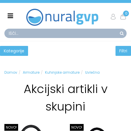
0
Kategorije
Filtri
Domov
Armature
Kuhinjske armature
Izvlečna
Akcijski artikli v
skupini
NOVO!
NOVO!