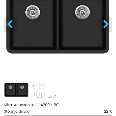
Šifra:
Aquasanita SQA200R-601
Stopnja davka
22 %