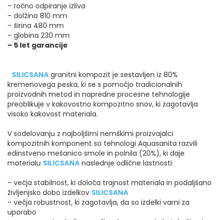
– ročno odpiranje izliva
– dolžina 810 mm
– širina 480 mm
– globina 230 mm
– 5 let garancije
SILICSANA
granitni kompozit je sestavljen iz 80%
kremenovega peska, ki se s pomočjo tradicionalnih
proizvodnih metod in napredne procesne tehnologije
preoblikuje v kakovostno kompozitno snov, ki zagotavlja
visoko kakovost materiala.
V sodelovanju z najboljšimi nemškimi proizvajalci
kompozitnih komponent so tehnologi Aquasanita razvili
edinstveno mešanico smole in polnila (20%), ki daje
materialu
SILICSANA
naslednje odlične lastnosti:
– večja stabilnost, ki določa trajnost materiala in podaljšano
življenjsko dobo izdelkov
SILICSANA
– večja robustnost, ki zagotavlja, da so izdelki varni za
uporabo