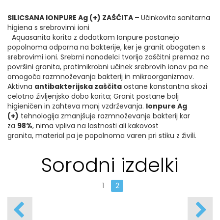
SILICSANA IONPURE Ag (+) ZAŠČITA –
Učinkovita sanitarna
higiena s srebrovimi ioni
Aquasanita korita z dodatkom Ionpure postanejo
popolnoma odporna na bakterije, ker je granit obogaten s
srebrovimi ioni. Srebrni nanodelci tvorijo zaščitni premaz na
površini granita, protimikrobni učinek srebrovih ionov pa ne
omogoča razmnoževanja bakterij in mikroorganizmov.
Aktivna
antibakterijska zaščita
ostane konstantna skozi
celotno življenjsko dobo korita; Granit postane bolj
higieničen in zahteva manj vzdrževanja.
Ionpure Ag
(+)
tehnologija zmanjšuje razmnoževanje bakterij kar
za
98%
, nima vpliva na lastnosti ali kakovost
granita, material pa je popolnoma varen pri stiku z živili.
Sorodni izdelki
1
2