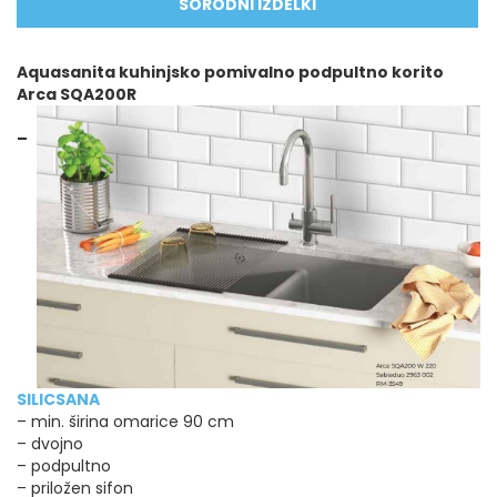
SORODNI IZDELKI
Aquasanita kuhinjsko pomivalno podpultno korito
Arca SQA200R
–
SILICSANA
– min. širina omarice 90 cm
– dvojno
– podpultno
– priložen sifon