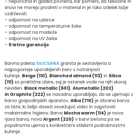
– neporozna in gladka površina, kar pomeni, da tekočine in
snovi ne morejo prodreti v material in je tako izdelek lažje
vzdrževati
– odpornost na udarce
– odpornost na temperaturne šoke
– odpornost na madeže
– odpornost na UV žarke
–
5 letno garancijo
Barvna paleta
SILICSANA
granita je sestavljena iz
najpogosteje uporabljenih barv v notranjosti
kuhinje.
Beige (110)
,
Blanched almond (113)
in
Silica
(111)
so praktične izbire, saj je ostanek vode na njih skoraj
neviden.
Black metallic (601)
,
Alumetallic (202)
in Graphite (222)
se navadno uporabljajo, da se ujemajo z
barvo gospodinjskih aparatov.
Alba (710)
je izbrana barva
za tiste, ki želijo doseči osvežujoč videz in zagotoviti
maksimalno higieno. Barva
Mocha warm (114)
je nova
rjava barva, nova
Argent (220)
v barvi betona pa se
popolnoma ujema s konkretnimi stilskimi podrobnostmi
kuhinje.