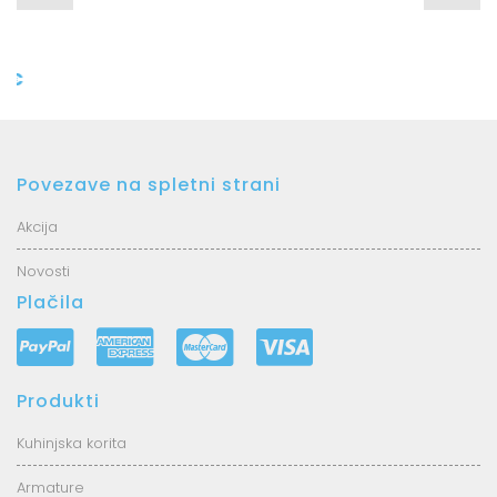
Kuhinjsko
AQUAsanita
korito
RM-3549
ARCA
44,99 €
SQA220R
439,99 €
Povezave na spletni strani
Akcija
Novosti
Plačila
Produkti
Kuhinjska korita
Armature