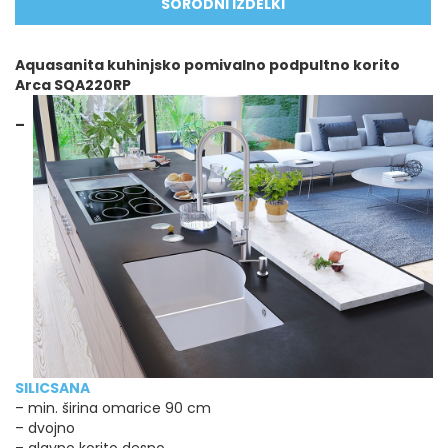
SORODNI IZDELKI
Aquasanita kuhinjsko pomivalno podpultno korito
Arca SQA220R​P
–
SILICSANA
– min. širina omarice 90 cm
– dvojno
– glavno korito desno