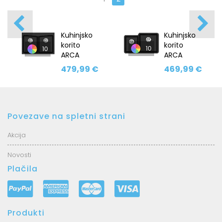
Kuhinjsko
Kuhinjsko
korito
korito
10
10
ARCA
ARCA
SQA210P
SQA230RP
479,99 €
469,99 €
Povezave na spletni strani
Akcija
Novosti
Plačila
Produkti