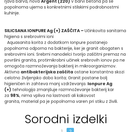
rjava barva, nova
Argent (220)
v barvi betona pa se
popolnoma ujema s konkretnimi stilskimi podrobnostmi
kuhinje.
SILICSANA IONPURE Ag (+) ZAŠČITA –
Učinkovita sanitarna
higiena s srebrovimi ioni
Aquasanita korita z dodatkom Ionpure postanejo
popolnoma odporna na bakterije, ker je granit obogaten s
srebrovimi ioni. Srebrni nanodelci tvorijo zaščitni premaz na
površini granita, protimikrobni učinek srebrovih ionov pa ne
omogoča razmnoževanja bakterij in mikroorganizmov.
Aktivna
antibakterijska zaščita
ostane konstantna skozi
celotno življenjsko dobo korita; Granit postane bolj
higieničen in zahteva manj vzdrževanja.
Ionpure Ag
(+)
tehnologija zmanjšuje razmnoževanje bakterij kar
za
98%
, nima vpliva na lastnosti ali kakovost
granita, material pa je popolnoma varen pri stiku z živili.
Sorodni izdelki
1
2