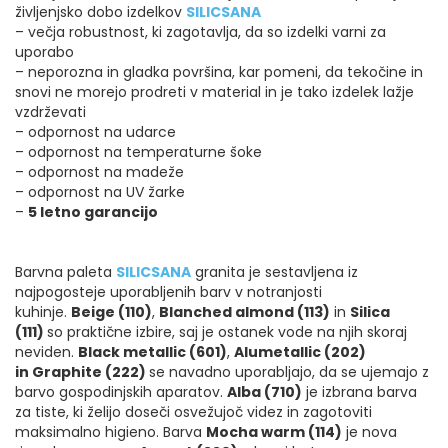
življenjsko dobo izdelkov
SILICSANA
– večja robustnost, ki zagotavlja, da so izdelki varni za
uporabo
– neporozna in gladka površina, kar pomeni, da tekočine in
snovi ne morejo prodreti v material in je tako izdelek lažje
vzdrževati
– odpornost na udarce
– odpornost na temperaturne šoke
– odpornost na madeže
– odpornost na UV žarke
–
5 letno garancijo
Barvna paleta
SILICSANA
granita je sestavljena iz
najpogosteje uporabljenih barv v notranjosti
kuhinje.
Beige (110)
,
Blanched almond (113)
in
Silica
(111)
so praktične izbire, saj je ostanek vode na njih skoraj
neviden.
Black metallic (601)
,
Alumetallic (202)
in Graphite (222)
se navadno uporabljajo, da se ujemajo z
barvo gospodinjskih aparatov.
Alba (710)
je izbrana barva
za tiste, ki želijo doseči osvežujoč videz in zagotoviti
maksimalno higieno. Barva
Mocha warm (114)
je nova