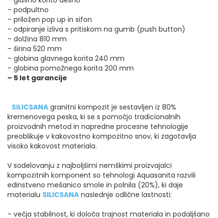
– podpultno
– priložen pop up in sifon
– odpiranje izliva s pritiskom na gumb (push button)
– dolžina 810 mm
– širina 520 mm
– globina glavnega korita 240 mm
– globina pomožnega korita 200 mm
– 5 let garancije
SILICSANA
granitni kompozit je sestavljen iz 80%
kremenovega peska, ki se s pomočjo tradicionalnih
proizvodnih metod in napredne procesne tehnologije
preoblikuje v kakovostno kompozitno snov, ki zagotavlja
visoko kakovost materiala.
V sodelovanju z najboljšimi nemškimi proizvajalci
kompozitnih komponent so tehnologi Aquasanita razvili
edinstveno mešanico smole in polnila (20%), ki daje
materialu
SILICSANA
naslednje odlične lastnosti:
– večja stabilnost, ki določa trajnost materiala in podaljšano