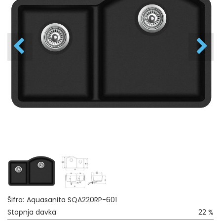
Šifra:
Aquasanita SQA220RP-601
Stopnja davka
22 %