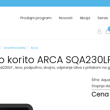
Prodajni program
Novosti
Akcija
Servis
Granitna korita
Arca
ko korito ARCA SQA230L
A230LP , levo, podpultno, dvojno, odpiranje izliva s pritiskom na
Šifra:
Aqua
Stopnja d
Cena 