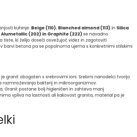
njosti kuhinje.
Beige (110)
,
Blanched almond (113)
in
Silica
,
Alumetallic (202) in Graphite (222)
se navadno
 tiste, ki želijo doseči osvežujoč videz in zagotoviti
v barvi betona pa se popolnoma ujema s konkretnimi stilskimi
 granit obogaten s srebrovimi ioni. Srebrni nanodelci tvorijo
ča razmnoževanja bakterij in mikroorganizmov.
a; Granit postane bolj higieničen in zahteva manj
 nima vpliva na lastnosti ali kakovost granita, material pa je
lki