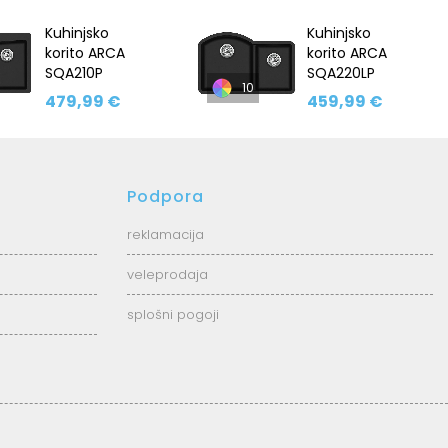
Kuhinjsko
Kuhinjsko
korito ARCA
korito ARCA
SQA210P
SQA220LP
10
479,99 €
459,99 €
Podpora
reklamacija
veleprodaja
splošni pogoji