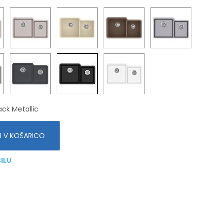
ack Metallic
 V KOŠARICO
ILU