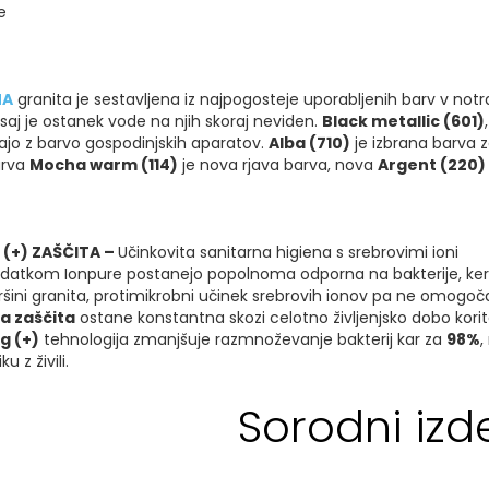
e
NA
granita je sestavljena iz najpogosteje uporabljenih barv v notra
, saj je ostanek vode na njih skoraj neviden.
Black metallic (601)
ajo z barvo gospodinjskih aparatov.
Alba (710)
je izbrana barva za
arva
Mocha warm (114)
je nova rjava barva, nova
Argent (220)
 (+) ZAŠČITA –
Učinkovita sanitarna higiena s srebrovimi ioni
datkom Ionpure postanejo popolnoma odporna na bakterije, ker je
ršini granita, protimikrobni učinek srebrovih ionov pa ne omogo
a zaščita
ostane konstantna skozi celotno življenjsko dobo korit
g (+)
tehnologija zmanjšuje razmnoževanje bakterij kar za
98%
,
 z živili.
Sorodni izde