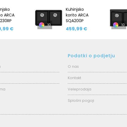
njsko
Kuhinjsko
to ARCA
korito ARCA
230RP
SQA200P
10
10
,99 €
459,99 €
Podatki o podjetju
a
O nas
Kontakt
ema
Veleprodaja
Splošni pogoji