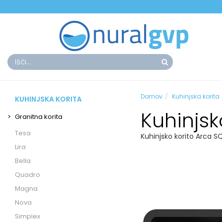
Domov
Kuhinjska korita
KUHINJSKA KORITA
Kuhinjs
Granitna korita
Tesa
Kuhinjsko korito Arca SQ
Lira
Bella
Quadro
Magna
Nova
Simplex