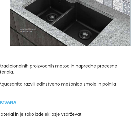
 tradicionalnih proizvodnih metod in napredne procesne
eriala.
Aquasanita razvili edinstveno mešanico smole in polnila
LICSANA
erial in je tako izdelek lažje vzdrževati