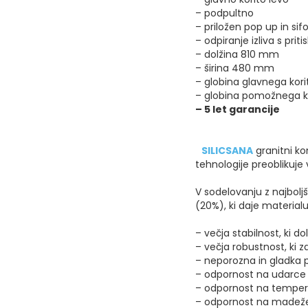
– podpultno
– priložen pop up in sif
– odpiranje izliva s pr
– dolžina 810 mm
– širina 480 mm
– globina glavnega ko
– globina pomožnega k
– 5 let garancije
SILICSANA
granitni ko
tehnologije preoblikuje
V sodelovanju z najbolj
(20%), ki daje material
– večja stabilnost, ki d
– večja robustnost, ki z
– neporozna in gladka po
– odpornost na udarce
– odpornost na temper
– odpornost na madež