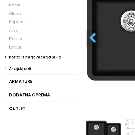
Notus
Clarus
Papillon
Arca
Delicia
Largus
Korita iz nerjavečega jekla
Akcijski seti
ARMATURE
DODATNA OPREMA
OUTLET