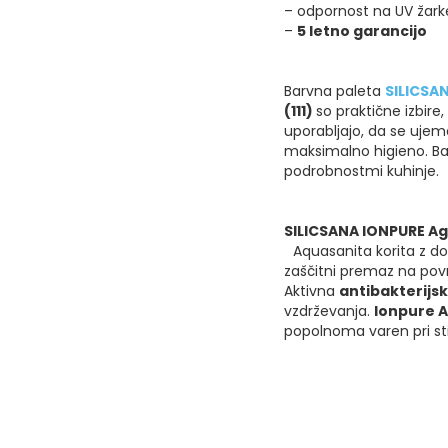
– odpornost na UV žark
–
5 letno garancijo
Barvna paleta
SILICSA
(111)
so praktične izbire
uporabljajo, da se ujem
maksimalno higieno. B
podrobnostmi kuhinje.
SILICSANA IONPURE Ag
Aquasanita korita z do
zaščitni premaz na pov
Aktivna
antibakterijsk
vzdrževanja.
Ionpure A
popolnoma varen pri stiku