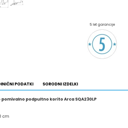
5 let garancije
HNIČNI PODATKI
SORODNI IZDELKI
 pomivalno podpultno korito Arca SQA230L​P
90 cm