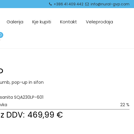
+386 41 409 442
info@nural-gvp.com
Galerija
Kje kupiti
Kontakt
Veleprodaja
0
P
 gumb, pop-up in sifon
sanita SQA230LP-601
avka
22 %
z DDV:
469,99 €