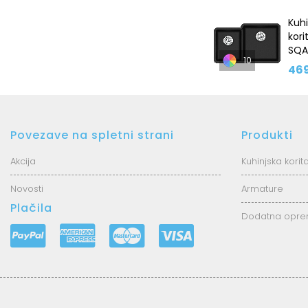
Kuhi
kori
SQA
10
469
Povezave na spletni strani
Produkti
Akcija
Kuhinjska korit
Novosti
Armature
Plačila
Dodatna opr