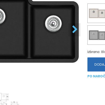
izbrano
Bl
DODAJ
PO NAROČ