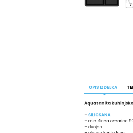
OPIS IZDELKA
TE
Aquasanita kuhinjsko
–
SILICSANA
– min. širina omarice 
– dvojno
– glavno korito levo