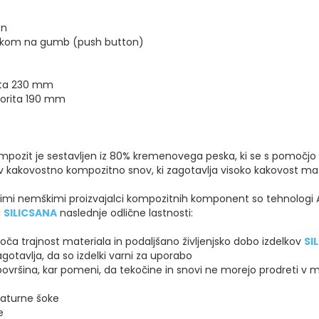
on
itiskom na gumb (push button)
rita 230 mm
orita 190 mm
mpozit je sestavljen iz 80% kremenovega peska, ki se s pomočjo
 v kakovostno kompozitno snov, ki zagotavlja visoko kakovost mat
šimi nemškimi proizvajalci kompozitnih komponent so tehnologi 
u
SILICSANA
naslednje odlične lastnosti:
oloča trajnost materiala in podaljšano življenjsko dobo izdelkov
SI
agotavlja, da so izdelki varni za uporabo
vršina, kar pomeni, da tekočine in snovi ne morejo prodreti v mat
aturne šoke
e