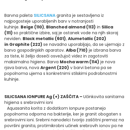
Barvna paleta
SILICSANA
granita je sestavljena iz
najpogosteje uporabljenih barv v notranjosti
kuhinje.
Beige (110)
,
Blanched almond (113)
in
Silica
(111)
so praktične izbire, saj je ostanek vode na njih skoraj
neviden.
Black metallic (601)
,
Alumetallic (202)
in Graphite (222)
se navadno uporabljajo, da se ujemajo z
barvo gospodinjskih aparatov.
Alba (710)
je izbrana barva
za tiste, ki želijo doseči osvežujoč videz in zagotoviti
maksimalno higieno. Barva
Mocha warm (114)
je nova
rjava barva, nova
Argent (220)
v barvi betona pa se
popolnoma ujema s konkretnimi stilskimi podrobnostmi
kuhinje.
SILICSANA IONPURE Ag (+) ZAŠČITA –
Učinkovita sanitarna
higiena s srebrovimi ioni
Aquasanita korita z dodatkom Ionpure postanejo
popolnoma odporna na bakterije, ker je granit obogaten s
srebrovimi ioni. Srebrni nanodelci tvorijo zaščitni premaz na
površini granita, protimikrobni učinek srebrovih ionov pa ne