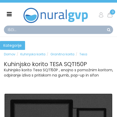
0
Kategorije
Domov
Kuhinjska korita
Granitna korita
Tesa
Kuhinjsko korito TESA SQT150P
Kuhinjsko korito Tesa SQT150P , enojno s pomožnim koritom,
odpiranje izliva s pritiskom na gumb, pop-up in sifon