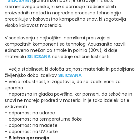
SILICSANA
granitni kompozit je sestavljen iz 80%
kremenovega peska, ki se s pomočjo tradicionalnih
proizvodnih metod in napredne procesne tehnologije
preoblikuje v kakovostno kompozitno snov, ki zagotavlja
visoko kakovost materiala.
V sodelovanju z najboljšimi nemškimi proizvajalci
kompozitnih komponent so tehnologi Aquasanita razvili
edinstveno mešanico smole in polnila (20%), ki daje
materialu
SILICSANA
naslednje odlične lastnosti:
– večja stabilnost, ki določa trajnost materiala in podaljšano
življenjsko dobo izdelkov
SILICSANA
– večja robustnost, ki zagotavlja, da so izdelki varni za
uporabo
– neporozna in gladka površina, kar pomeni, da tekočine in
snovi ne morejo prodreti v material in je tako izdelek lažje
vzdrževati
– odpornost na udarce
– odpornost na temperaturne šoke
– odpornost na madeže
– odpornost na UV žarke
–
5 letno garancijo