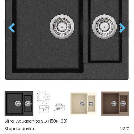
Šifra:
Aquasanita SQT150P-601
Stopnja davka
22 %