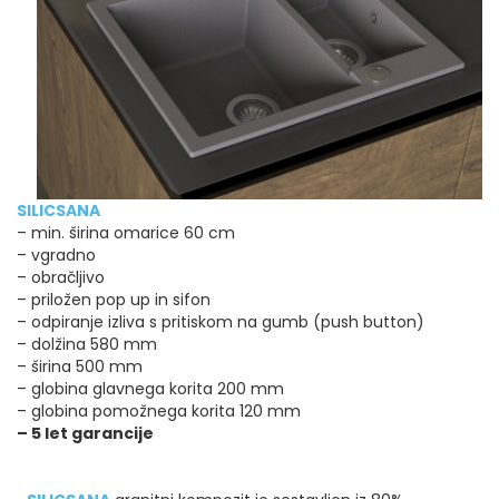
SILICSANA
– min. širina omarice 60 cm
– vgradno
– obračljivo
– priložen pop up in sifon
– odpiranje izliva s pritiskom na gumb (push button)
– dolžina 580 mm
– širina 500 mm
– globina glavnega korita 200 mm
– globina pomožnega korita 120 mm
– 5 let garancije