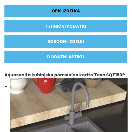
OPIS IZDELKA
TEHNIČNI PODATKI
SORODNI IZDELKI
DODATNI ARTIKLI
Aquasanita kuhinjsko pomivalno korito Tesa SQT150P
–