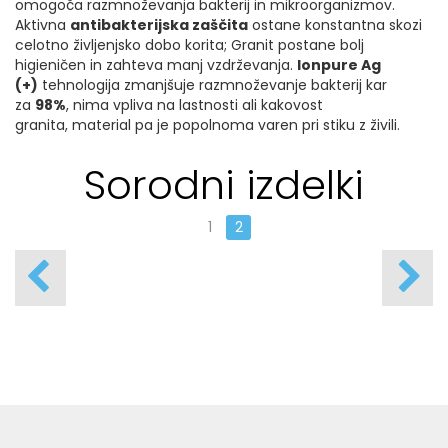
omogoča razmnoževanja bakterij in mikroorganizmov.
Aktivna
antibakterijska zaščita
ostane konstantna skozi
celotno življenjsko dobo korita; Granit postane bolj
higieničen in zahteva manj vzdrževanja.
Ionpure Ag
(+)
tehnologija zmanjšuje razmnoževanje bakterij kar
za
98%
, nima vpliva na lastnosti ali kakovost
granita, material pa je popolnoma varen pri stiku z živili.
Sorodni izdelki
1
2
AQUAsanita
Aquasanita
RM-3549
CL 187.360
44,99 €
84,99 €